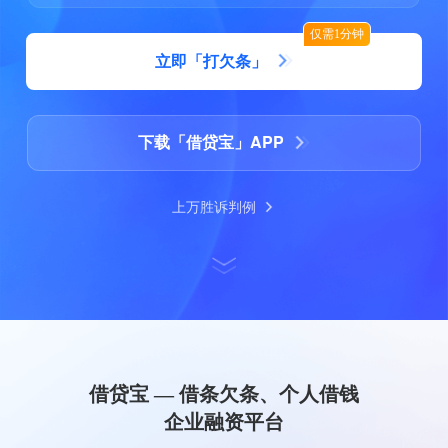
仅需1分钟
立即「打欠条」
下载「借贷宝」APP
上万胜诉判例
借贷宝 — 借条欠条、个人借钱
企业融资平台