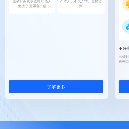
主动打条表示诚意,出借人
不求人、不欠人情、更快借
更放心 更愿意出借
到
不好
出借时
再开口
了解更多