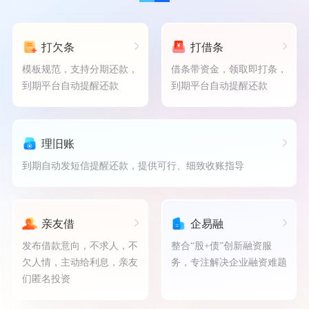
打欠条
打借条
模板规范，支持分期还款，
借条带资金，领取即打条，
到期平台自动提醒还款
到期平台自动提醒还款
理旧账
到期自动发短信提醒还款，提供可行、细致收账指导
亲友借
企易融
发布借款意向，不求人，不
整合“股+债”创新融资服
欠人情，主动给利息，亲友
务，专注解决企业融资难题
们匿名投资