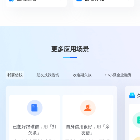
更多应用场景
朋友找我借钱
收逾期欠款
中小微企业融资
我要借钱
已想好跟谁借，用「打
自身信用很好，用「亲
欠条」
友借」