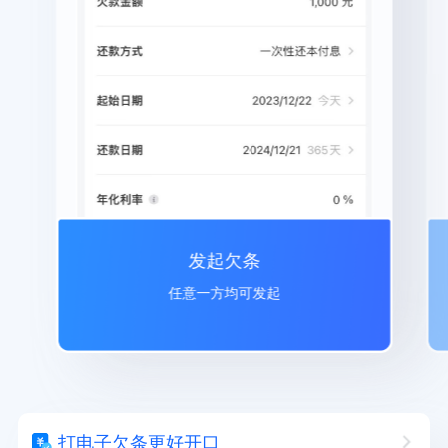
发起欠条
任意一方均可发起
打电子欠条更好开口