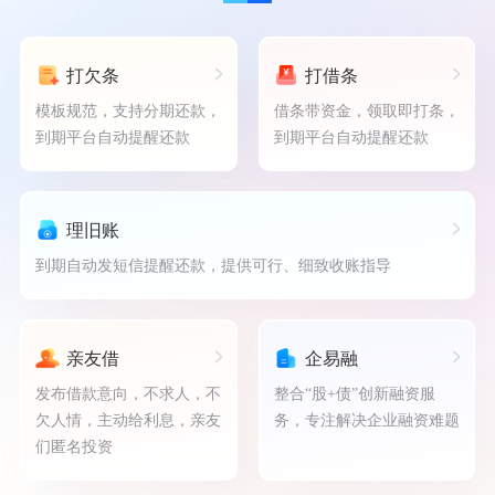
打欠条
打借条
模板规范，支持分期还款，
借条带资金，领取即打条，
到期平台自动提醒还款
到期平台自动提醒还款
理旧账
到期自动发短信提醒还款，提供可行、细致收账指导
亲友借
企易融
发布借款意向，不求人，不
整合“股+债”创新融资服
欠人情，主动给利息，亲友
务，专注解决企业融资难题
们匿名投资