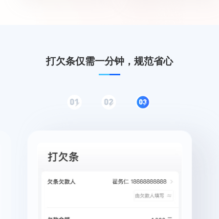
打欠条仅需一分钟，规范省心