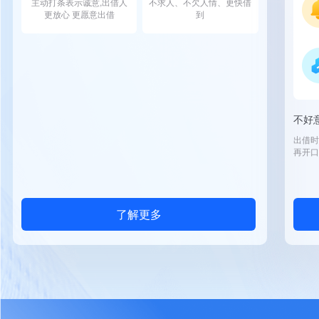
主动打条表示诚意,出借人
不求人、不欠人情、更快借
更放心 更愿意出借
到
不好
出借时
再开口
了解更多