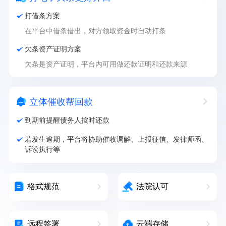
打借条方案
在平台中借条借出，对方领取资金时自动打条
欠条资产证明方案
欠条是资产证明，平台内可用做还款证明和还款来源
立体催收帮回款
到期前提醒债务人按时还款
若发生逾期，平台将协助催收调解、上报征信、发律师函、
诉讼执行等
格式规范
法院认可
远程签署
云端存储