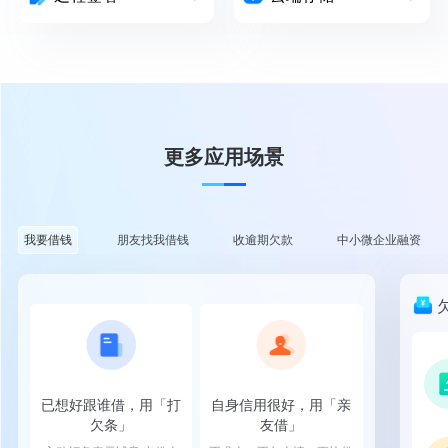
更多应用场景
朋友找我借钱
收逾期欠款
中小微企业融资
我要借钱
已想好跟谁借，用「打
自身信用很好，用「亲
欠条」
友借」