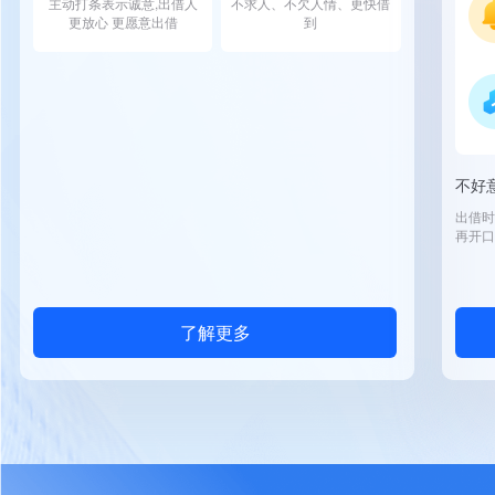
主动打条表示诚意,出借人
不求人、不欠人情、更快借
更放心 更愿意出借
到
不好
出借时
再开口
了解更多