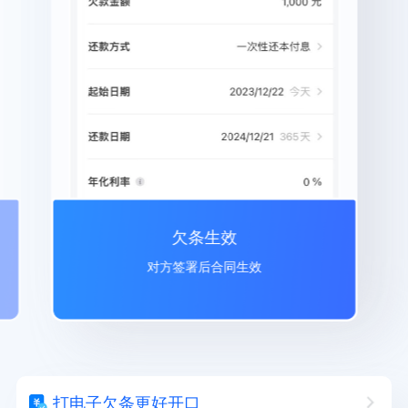
欠条生效
对方签署后合同生效
打电子欠条更好开口