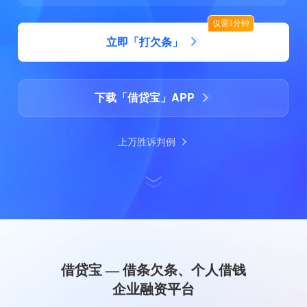
仅需1分钟
立即「打欠条」
下载「借贷宝」APP
上万胜诉判例
借贷宝 — 借条欠条、个人借钱
企业融资平台