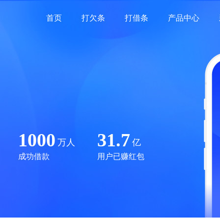
首页
打欠条
打借条
产品中心
1000
31.7
万人
亿
成功借款
用户已赚红包