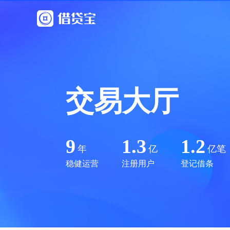
交易大厅
9
1.3
1.2
年
亿
亿笔
稳健运营
注册用户
登记借条