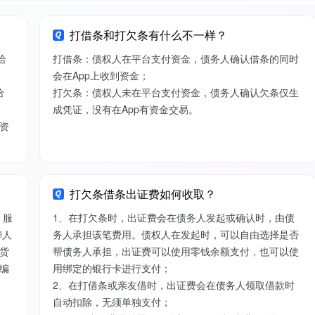
打借条和打欠条有什么不一样？
给
打借条：债权人在平台支付资金，债务人确认借条的同时
会在App上收到资金；
给
打欠条：债权人未在平台支付资金，债务人确认欠条仅生
成凭证，没有在App有资金交易。
资
打欠条借条出证费如何收取？
）服
1、在打欠条时，出证费会在债务人发起或确认时，由债
华人
务人承担该笔费用。债权人在发起时，可以自由选择是否
货
帮债务人承担，出证费可以使用零钱余额支付，也可以使
编
用绑定的银行卡进行支付；
2、在打借条或亲友借时，出证费会在债务人领取借款时
自动扣除，无须单独支付；