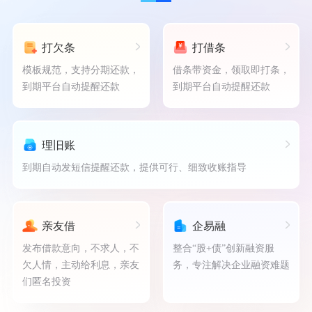
打欠条
打借条
模板规范，支持分期还款，
借条带资金，领取即打条，
到期平台自动提醒还款
到期平台自动提醒还款
理旧账
到期自动发短信提醒还款，提供可行、细致收账指导
亲友借
企易融
发布借款意向，不求人，不
整合“股+债”创新融资服
欠人情，主动给利息，亲友
务，专注解决企业融资难题
们匿名投资