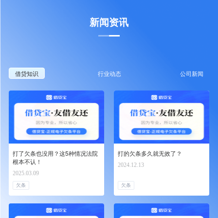
新闻资讯
借贷知识
行业动态
公司新闻
打了欠条也没用？这5种情况法院
打的欠条多久就无效了？
根本不认！
2024.12.13
2025.03.09
欠条
欠条