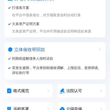
打借条方案
在平台中借条借出，对方领取资金时自动打条
欠条资产证明方案
欠条是资产证明，平台内可用做还款证明和还款来源
立体催收帮回款
到期前提醒债务人按时还款
若发生逾期，平台将协助催收调解、上报征信、发律师函、
诉讼执行等
格式规范
法院认可
远程签署
云端存储