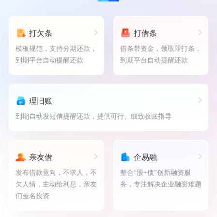
打欠条
打借条
模板规范，支持分期还款，
借条带资金，领取即打条，
到期平台自动提醒还款
到期平台自动提醒还款
理旧账
到期自动发短信提醒还款，提供可行、细致收账指导
亲友借
企易融
发布借款意向，不求人，不
整合“股+债”创新融资服
欠人情，主动给利息，亲友
务，专注解决企业融资难题
们匿名投资