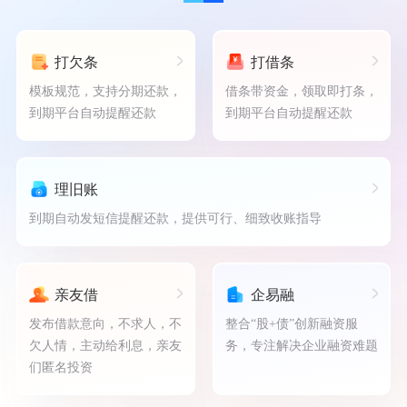
打欠条
打借条
模板规范，支持分期还款，
借条带资金，领取即打条，
到期平台自动提醒还款
到期平台自动提醒还款
理旧账
到期自动发短信提醒还款，提供可行、细致收账指导
亲友借
企易融
发布借款意向，不求人，不
整合“股+债”创新融资服
欠人情，主动给利息，亲友
务，专注解决企业融资难题
们匿名投资