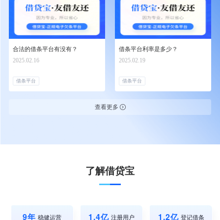
合法的借条平台有没有？
借条平台利率是多少？
2025.02.16
2025.02.19
借条平台
借条平台
查看更多
了解借贷宝
9年
1.4亿
1.2亿
稳健运营
注册用户
登记借条