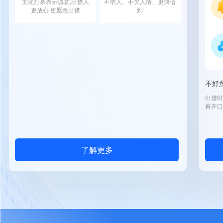
主动打条表示诚意,出借人
不求人、不欠人情、更快借
更放心 更愿意出借
到
不好
出借时
再开口
了解更多