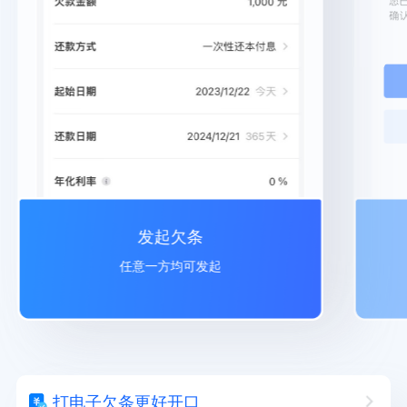
发起欠条
任意一方均可发起
打电子欠条更好开口