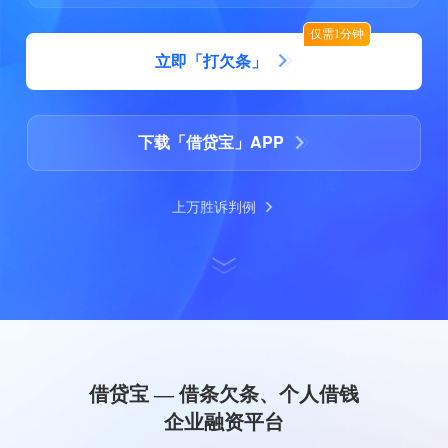
仅需1分钟
立即「打欠条」
下载「借贷宝」APP
上万胜诉判例
借贷宝 — 借条欠条、个人借钱
企业融资平台