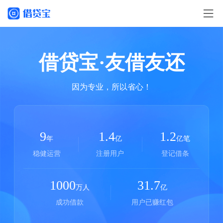
借贷宝·友借友还
因为专业，所以省心！
9
1.4
1.2
年
亿
亿笔
稳健运营
注册用户
登记借条
1000
31.7
万人
亿
成功借款
用户已赚红包