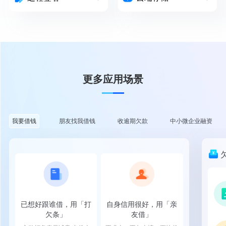
更多应用场景
朋友找我借钱
收逾期欠款
中小微企业融资
我要借钱
已想好跟谁借，用「打
自身信用很好，用「亲
欠条」
友借」