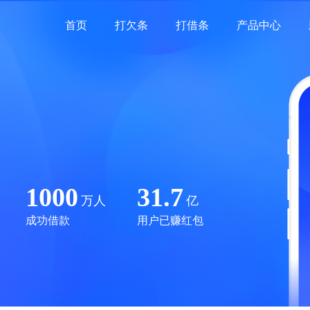
首页
打欠条
打借条
产品中心
1000
31.7
万人
亿
成功借款
用户已赚红包