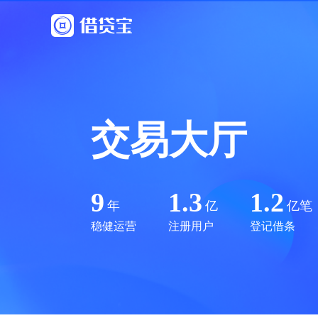
交易大厅
9
1.3
1.2
年
亿
亿笔
稳健运营
注册用户
登记借条