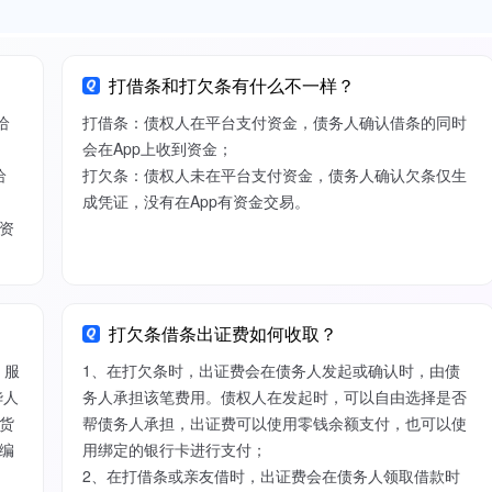
打借条和打欠条有什么不一样？
给
打借条：债权人在平台支付资金，债务人确认借条的同时
会在App上收到资金；
给
打欠条：债权人未在平台支付资金，债务人确认欠条仅生
成凭证，没有在App有资金交易。
资
打欠条借条出证费如何收取？
）服
1、在打欠条时，出证费会在债务人发起或确认时，由债
华人
务人承担该笔费用。债权人在发起时，可以自由选择是否
货
帮债务人承担，出证费可以使用零钱余额支付，也可以使
编
用绑定的银行卡进行支付；
2、在打借条或亲友借时，出证费会在债务人领取借款时