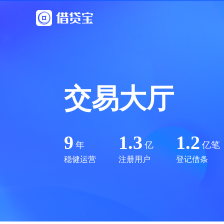
交易大厅
9
1.3
1.2
年
亿
亿笔
稳健运营
注册用户
登记借条