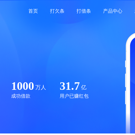
首页
打欠条
打借条
产品中心
1000
31.7
万人
亿
成功借款
用户已赚红包