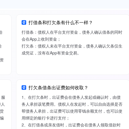
打借条和打欠条有什么不一样？
给
打借条：债权人在平台支付资金，债务人确认借条的同时
会在App上收到资金；
给
打欠条：债权人未在平台支付资金，债务人确认欠条仅生
成凭证，没有在App有资金交易。
资
打欠条借条出证费如何收取？
）服
1、在打欠条时，出证费会在债务人发起或确认时，由债
华人
务人承担该笔费用。债权人在发起时，可以自由选择是否
货
帮债务人承担，出证费可以使用零钱余额支付，也可以使
编
用绑定的银行卡进行支付；
2、在打借条或亲友借时，出证费会在债务人领取借款时