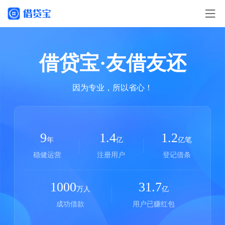
借贷宝·友借友还
因为专业，所以省心！
9
1.4
1.2
年
亿
亿笔
稳健运营
注册用户
登记借条
1000
31.7
万人
亿
成功借款
用户已赚红包