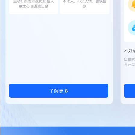
主动打条表示诚意,出借人
不求人、不欠人情、更快借
更放心 更愿意出借
到
不好
出借时
再开口
了解更多