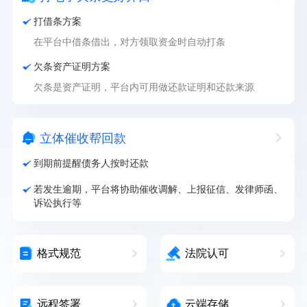
打借条方案
在平台中借条借出，对方领取资金时自动打条
欠条资产证明方案
欠条是资产证明，平台内可用做还款证明和还款来源
立体催收帮回款
到期前提醒债务人按时还款
若发生逾期，平台将协助催收调解、上报征信、发律师函、
诉讼执行等
格式规范
法院认可
远程签署
云端存储