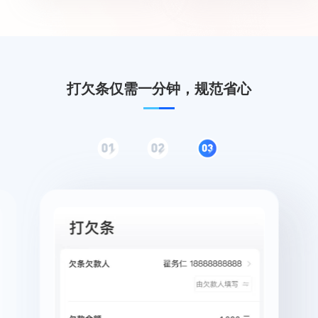
打欠条仅需一分钟，规范省心