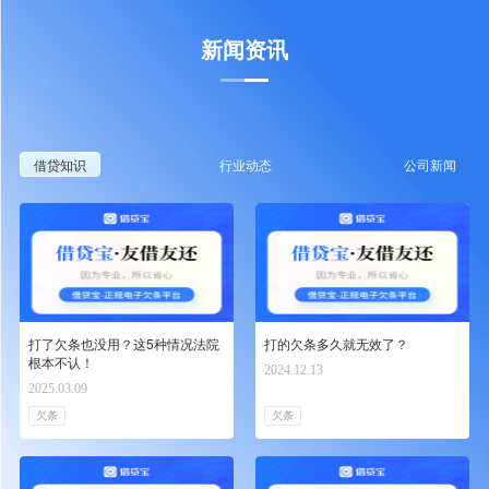
新闻资讯
借贷知识
行业动态
公司新闻
打了欠条也没用？这5种情况法院
打的欠条多久就无效了？
根本不认！
2024.12.13
2025.03.09
欠条
欠条