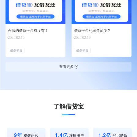
合法的借条平台有没有？
借条平台利率是多少？
2025.02.16
2025.02.19
借条平台
借条平台
查看更多
了解借贷宝
9年
1.4亿
1.2亿
稳健运营
注册用户
登记借条