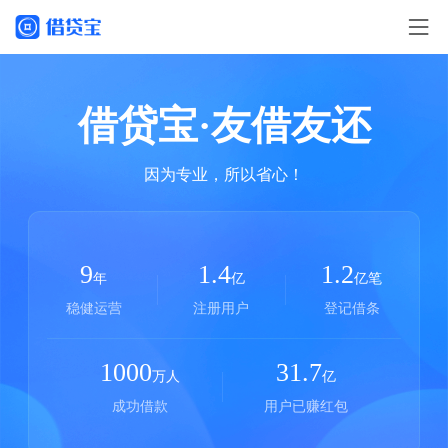
借贷宝·友借友还
因为专业，所以省心！
9
1.4
1.2
年
亿
亿笔
稳健运营
注册用户
登记借条
1000
31.7
万人
亿
成功借款
用户已赚红包