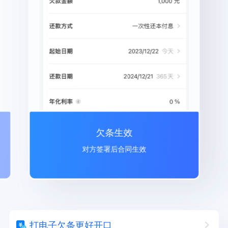
欠条生效
对方签署后合同生效
打电子欠条更好开口