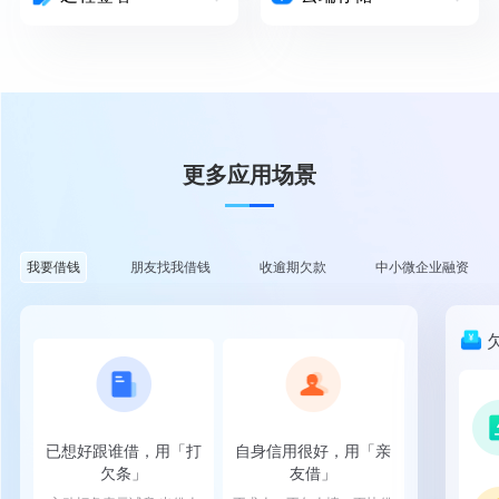
更多应用场景
朋友找我借钱
收逾期欠款
中小微企业融资
我要借钱
已想好跟谁借，用「打
自身信用很好，用「亲
欠条」
友借」