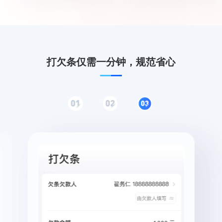
打欠条仅需一分钟，规范省心