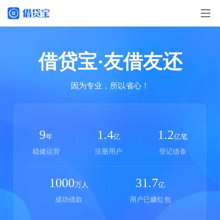
借贷宝·友借友还
因为专业，所以省心！
9
1.4
1.2
年
亿
亿笔
稳健运营
注册用户
登记借条
1000
31.7
万人
亿
成功借款
用户已赚红包