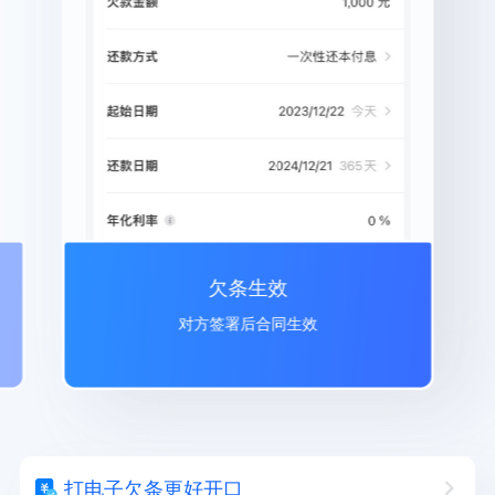
欠条生效
对方签署后合同生效
打电子欠条更好开口