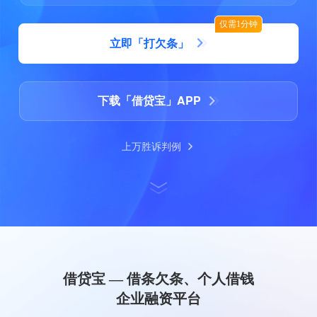
仅需1分钟
立即「打欠条」
下载「借贷宝」APP
上万胜诉判例
借贷宝 — 借条欠条、个人借钱
企业融资平台