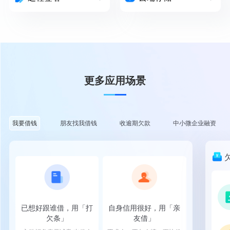
更多应用场景
朋友找我借钱
收逾期欠款
中小微企业融资
我要借钱
已想好跟谁借，用「打
自身信用很好，用「亲
欠条」
友借」