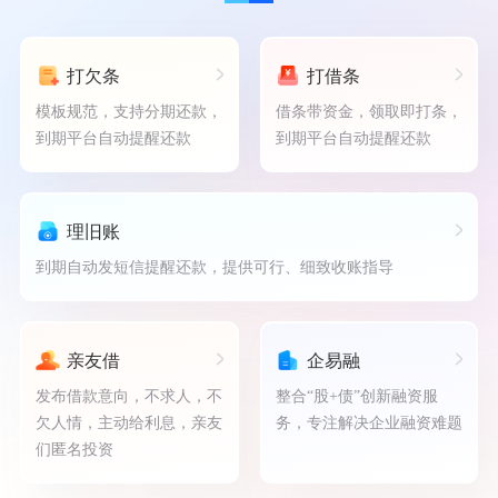
打欠条
打借条
模板规范，支持分期还款，
借条带资金，领取即打条，
到期平台自动提醒还款
到期平台自动提醒还款
理旧账
到期自动发短信提醒还款，提供可行、细致收账指导
亲友借
企易融
发布借款意向，不求人，不
整合“股+债”创新融资服
欠人情，主动给利息，亲友
务，专注解决企业融资难题
们匿名投资