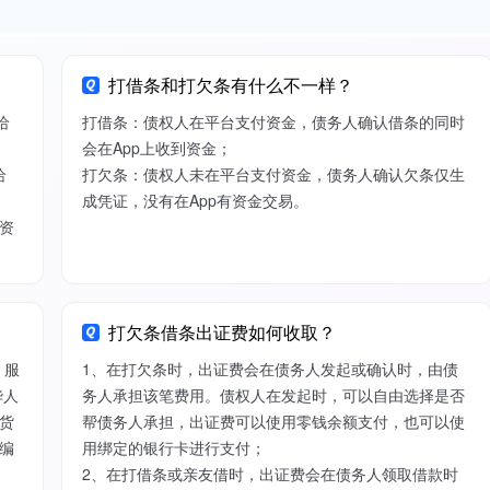
打借条和打欠条有什么不一样？
给
打借条：债权人在平台支付资金，债务人确认借条的同时
会在App上收到资金；
给
打欠条：债权人未在平台支付资金，债务人确认欠条仅生
成凭证，没有在App有资金交易。
资
打欠条借条出证费如何收取？
）服
1、在打欠条时，出证费会在债务人发起或确认时，由债
华人
务人承担该笔费用。债权人在发起时，可以自由选择是否
货
帮债务人承担，出证费可以使用零钱余额支付，也可以使
编
用绑定的银行卡进行支付；
2、在打借条或亲友借时，出证费会在债务人领取借款时