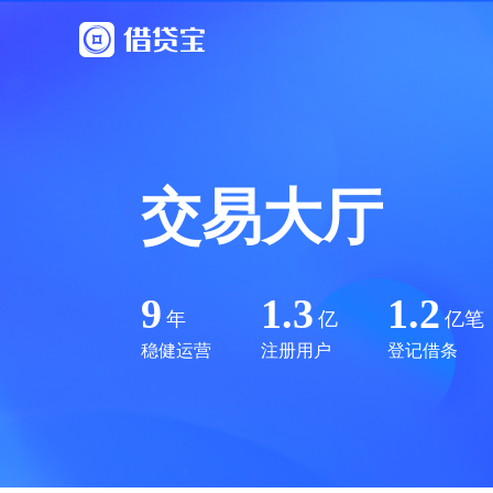
交易大厅
9
1.3
1.2
年
亿
亿笔
稳健运营
注册用户
登记借条