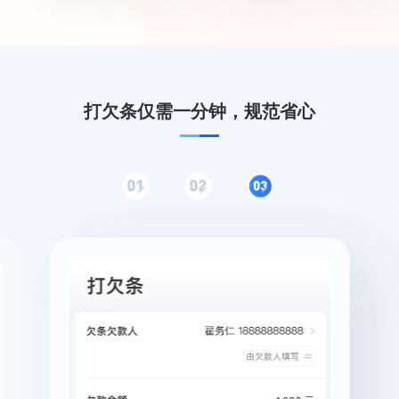
打欠条仅需一分钟，规范省心