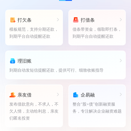
打欠条
打借条
模板规范，支持分期还款，
借条带资金，领取即打条，
到期平台自动提醒还款
到期平台自动提醒还款
理旧账
到期自动发短信提醒还款，提供可行、细致收账指导
亲友借
企易融
发布借款意向，不求人，不
整合“股+债”创新融资服
欠人情，主动给利息，亲友
务，专注解决企业融资难题
们匿名投资