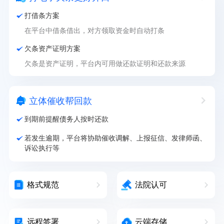
打借条方案
在平台中借条借出，对方领取资金时自动打条
欠条资产证明方案
欠条是资产证明，平台内可用做还款证明和还款来源
立体催收帮回款
到期前提醒债务人按时还款
若发生逾期，平台将协助催收调解、上报征信、发律师函、
诉讼执行等
格式规范
法院认可
远程签署
云端存储