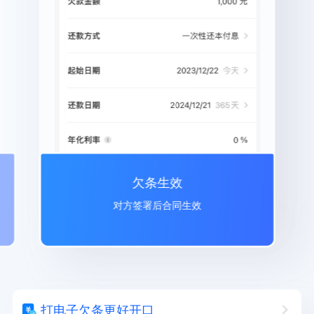
欠条生效
对方签署后合同生效
打电子欠条更好开口