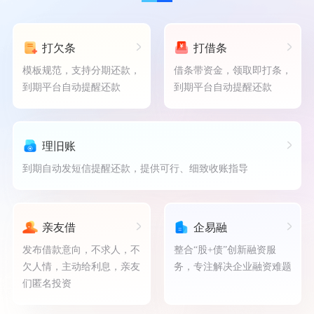
打欠条
打借条
模板规范，支持分期还款，
借条带资金，领取即打条，
到期平台自动提醒还款
到期平台自动提醒还款
理旧账
到期自动发短信提醒还款，提供可行、细致收账指导
亲友借
企易融
发布借款意向，不求人，不
整合“股+债”创新融资服
欠人情，主动给利息，亲友
务，专注解决企业融资难题
们匿名投资