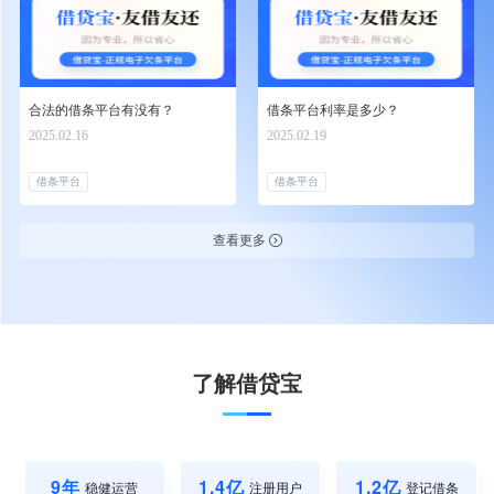
合法的借条平台有没有？
借条平台利率是多少？
2025.02.16
2025.02.19
借条平台
借条平台
查看更多
了解借贷宝
9年
1.4亿
1.2亿
稳健运营
注册用户
登记借条