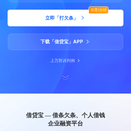
仅需1分钟
立即「打欠条」
下载「借贷宝」APP
上万胜诉判例
借贷宝 — 借条欠条、个人借钱
企业融资平台