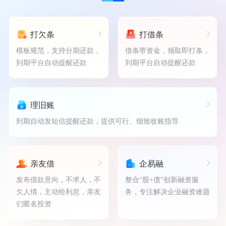
打欠条
打借条
模板规范，支持分期还款，
借条带资金，领取即打条，
到期平台自动提醒还款
到期平台自动提醒还款
理旧账
到期自动发短信提醒还款，提供可行、细致收账指导
亲友借
企易融
发布借款意向，不求人，不
整合“股+债”创新融资服
欠人情，主动给利息，亲友
务，专注解决企业融资难题
们匿名投资