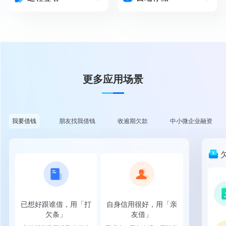
更多应用场景
朋友找我借钱
收逾期欠款
中小微企业融资
我要借钱
已想好跟谁借，用「打
自身信用很好，用「亲
欠条」
友借」