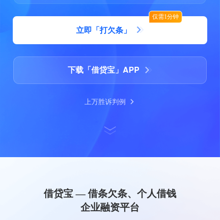
仅需1分钟
立即「打欠条」
下载「借贷宝」APP
上万胜诉判例
借贷宝 — 借条欠条、个人借钱
企业融资平台