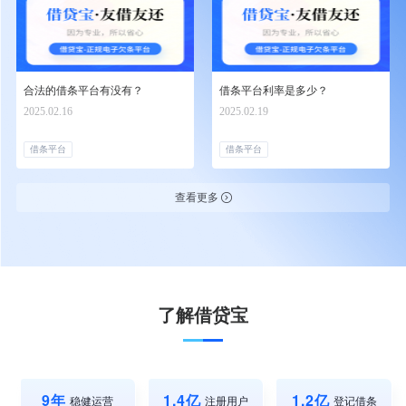
合法的借条平台有没有？
借条平台利率是多少？
2025.02.16
2025.02.19
借条平台
借条平台
查看更多
了解借贷宝
9年
1.4亿
1.2亿
稳健运营
注册用户
登记借条