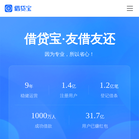
借贷宝·友借友还
因为专业，所以省心！
9
1.4
1.2
年
亿
亿笔
稳健运营
注册用户
登记借条
1000
31.7
万人
亿
成功借款
用户已赚红包