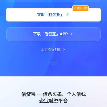
仅需1分钟
立即「打欠条」
下载「借贷宝」APP
上万胜诉判例
借贷宝 — 借条欠条、个人借钱
企业融资平台