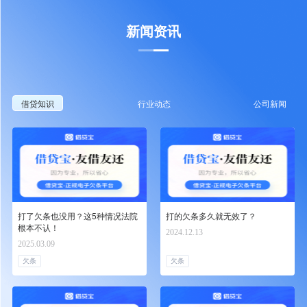
新闻资讯
借贷知识
行业动态
公司新闻
打了欠条也没用？这5种情况法院
打的欠条多久就无效了？
根本不认！
2024.12.13
2025.03.09
欠条
欠条