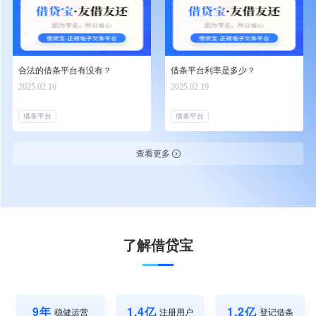
合法的借条平台有没有？
借条平台利率是多少？
2025.02.16
2025.02.19
借条平台
借条平台
查看更多
了解借贷宝
9年
1.4亿
1.2亿
稳健运营
注册用户
登记借条