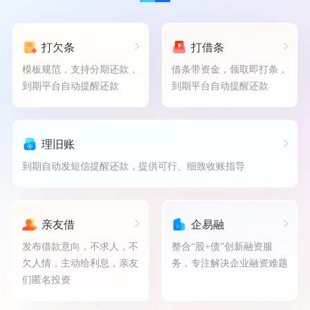
打欠条
打借条
模板规范，支持分期还款，
借条带资金，领取即打条，
到期平台自动提醒还款
到期平台自动提醒还款
理旧账
到期自动发短信提醒还款，提供可行、细致收账指导
亲友借
企易融
发布借款意向，不求人，不
整合“股+债”创新融资服
欠人情，主动给利息，亲友
务，专注解决企业融资难题
们匿名投资