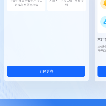
主动打条表示诚意,出借人
不求人、不欠人情、更快借
更放心 更愿意出借
到
不好
出借时
再开口
了解更多