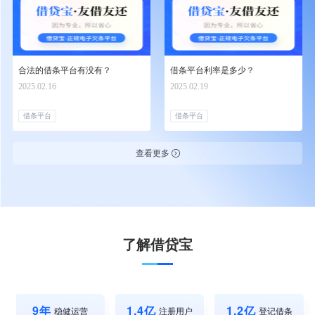
合法的借条平台有没有？
借条平台利率是多少？
2025.02.16
2025.02.19
借条平台
借条平台
查看更多
了解借贷宝
9年
1.4亿
1.2亿
稳健运营
注册用户
登记借条