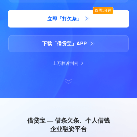
仅需1分钟
立即「打欠条」
下载「借贷宝」APP
上万胜诉判例
借贷宝 — 借条欠条、个人借钱
企业融资平台