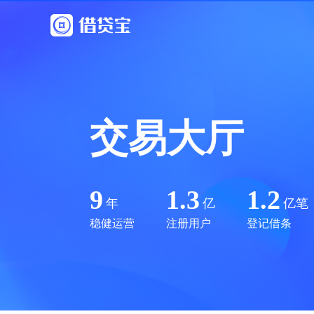
交易大厅
9
1.3
1.2
年
亿
亿笔
稳健运营
注册用户
登记借条