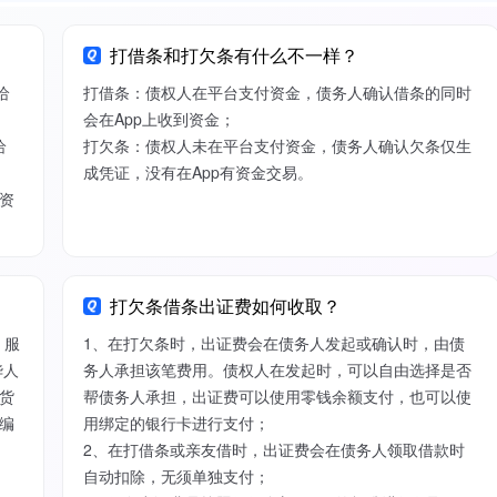
打借条和打欠条有什么不一样？
给
打借条：债权人在平台支付资金，债务人确认借条的同时
会在App上收到资金；
给
打欠条：债权人未在平台支付资金，债务人确认欠条仅生
成凭证，没有在App有资金交易。
资
打欠条借条出证费如何收取？
）服
1、在打欠条时，出证费会在债务人发起或确认时，由债
华人
务人承担该笔费用。债权人在发起时，可以自由选择是否
货
帮债务人承担，出证费可以使用零钱余额支付，也可以使
编
用绑定的银行卡进行支付；
2、在打借条或亲友借时，出证费会在债务人领取借款时
自动扣除，无须单独支付；