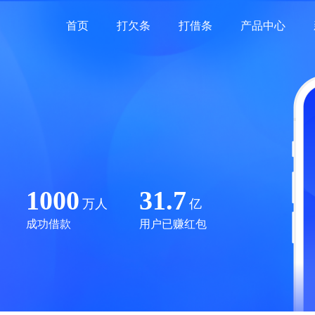
首页
打欠条
打借条
产品中心
1000
31.7
万人
亿
成功借款
用户已赚红包