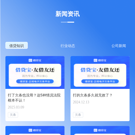
新闻资讯
借贷知识
行业动态
公司新闻
打了欠条也没用？这5种情况法院
打的欠条多久就无效了？
根本不认！
2024.12.13
2025.03.09
欠条
欠条