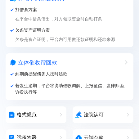
打借条方案
在平台中借条借出，对方领取资金时自动打条
欠条资产证明方案
欠条是资产证明，平台内可用做还款证明和还款来源
立体催收帮回款
到期前提醒债务人按时还款
若发生逾期，平台将协助催收调解、上报征信、发律师函、
诉讼执行等
格式规范
法院认可
远程签署
云端存储