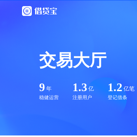
交易大厅
9
1.3
1.2
年
亿
亿笔
稳健运营
注册用户
登记借条