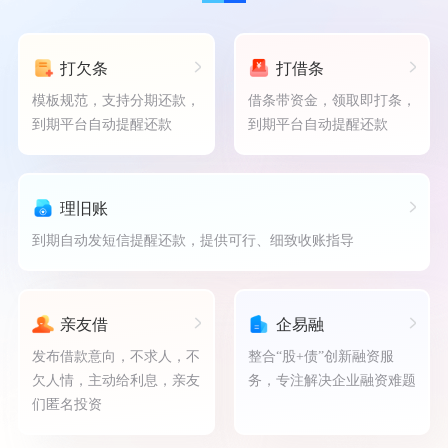
打欠条
打借条
模板规范，支持分期还款，
借条带资金，领取即打条，
到期平台自动提醒还款
到期平台自动提醒还款
理旧账
到期自动发短信提醒还款，提供可行、细致收账指导
亲友借
企易融
发布借款意向，不求人，不
整合“股+债”创新融资服
欠人情，主动给利息，亲友
务，专注解决企业融资难题
们匿名投资