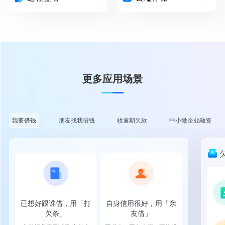
更多应用场景
朋友找我借钱
收逾期欠款
中小微企业融资
我要借钱
已想好跟谁借，用「打
自身信用很好，用「亲
欠条」
友借」