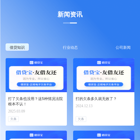
新闻资讯
借贷知识
行业动态
公司新闻
打了欠条也没用？这5种情况法院
打的欠条多久就无效了？
根本不认！
2024.12.13
2025.03.09
欠条
欠条