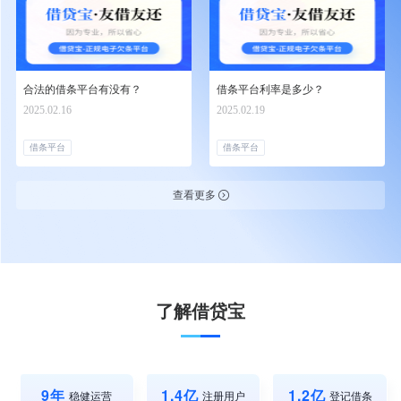
合法的借条平台有没有？
借条平台利率是多少？
2025.02.16
2025.02.19
借条平台
借条平台
查看更多
了解借贷宝
9年
1.4亿
1.2亿
稳健运营
注册用户
登记借条