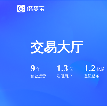
交易大厅
9
1.3
1.2
年
亿
亿笔
稳健运营
注册用户
登记借条