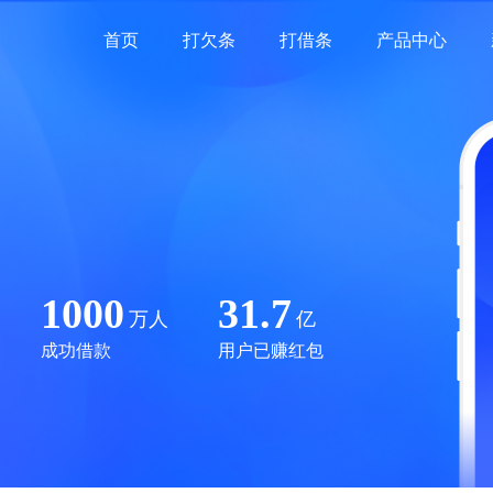
首页
打欠条
打借条
产品中心
1000
31.7
万人
亿
成功借款
用户已赚红包