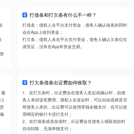
打借条和打欠条有什么不一样？
给
打借条：债权人在平台支付资金，债务人确认借条的同时
会在App上收到资金；
给
打欠条：债权人未在平台支付资金，债务人确认欠条仅生
成凭证，没有在App有资金交易。
资
打欠条借条出证费如何收取？
）服
1、在打欠条时，出证费会在债务人发起或确认时，由债
华人
务人承担该笔费用。债权人在发起时，可以自由选择是否
货
帮债务人承担，出证费可以使用零钱余额支付，也可以使
编
用绑定的银行卡进行支付；
2、在打借条或亲友借时，出证费会在债务人领取借款时
自动扣除，无须单独支付；