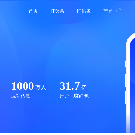
首页
打欠条
打借条
产品中心
1000
31.7
万人
亿
成功借款
用户已赚红包