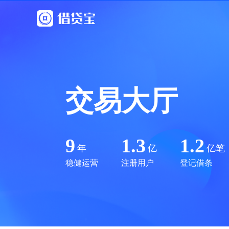
交易大厅
9
1.3
1.2
年
亿
亿笔
稳健运营
注册用户
登记借条