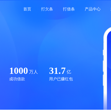
首页
打欠条
打借条
产品中心
1000
31.7
万人
亿
成功借款
用户已赚红包