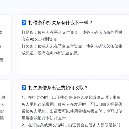
打借条和打欠条有什么不一样？
给
打借条：债权人在平台支付资金，债务人确认借条的同时
会在App上收到资金；
给
打欠条：债权人未在平台支付资金，债务人确认欠条仅生
成凭证，没有在App有资金交易。
资
打欠条借条出证费如何收取？
）服
1、在打欠条时，出证费会在债务人发起或确认时，由债
华人
务人承担该笔费用。债权人在发起时，可以自由选择是否
货
帮债务人承担，出证费可以使用零钱余额支付，也可以使
编
用绑定的银行卡进行支付；
2、在打借条或亲友借时，出证费会在债务人领取借款时