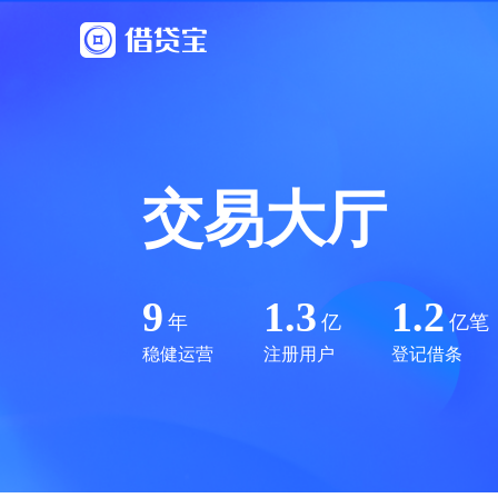
交易大厅
9
1.3
1.2
年
亿
亿笔
稳健运营
注册用户
登记借条