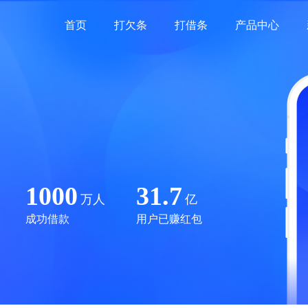
首页
打欠条
打借条
产品中心
1000
31.7
万人
亿
成功借款
用户已赚红包