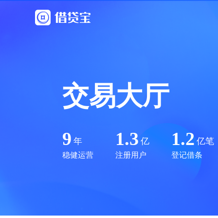
交易大厅
9
1.3
1.2
年
亿
亿笔
稳健运营
注册用户
登记借条