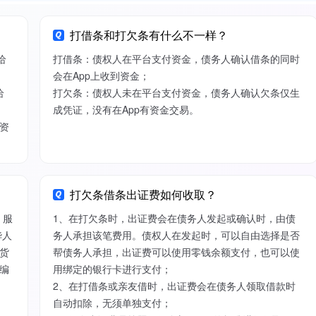
打借条和打欠条有什么不一样？
给
打借条：债权人在平台支付资金，债务人确认借条的同时
会在App上收到资金；
给
打欠条：债权人未在平台支付资金，债务人确认欠条仅生
成凭证，没有在App有资金交易。
资
打欠条借条出证费如何收取？
）服
1、在打欠条时，出证费会在债务人发起或确认时，由债
华人
务人承担该笔费用。债权人在发起时，可以自由选择是否
货
帮债务人承担，出证费可以使用零钱余额支付，也可以使
编
用绑定的银行卡进行支付；
2、在打借条或亲友借时，出证费会在债务人领取借款时
自动扣除，无须单独支付；