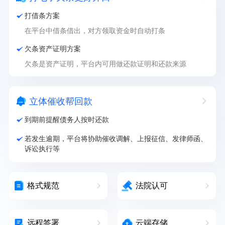
打借条方案
在平台中借条借出，对方领取资金时自动打条
欠条资产证明方案
欠条是资产证明，平台内可用做还款证明和还款来源
立体催收帮回款
到期前提醒债务人按时还款
若发生逾期，平台将协助催收调解、上报征信、发律师函、
诉讼执行等
格式规范
法院认可
远程签署
云端存储