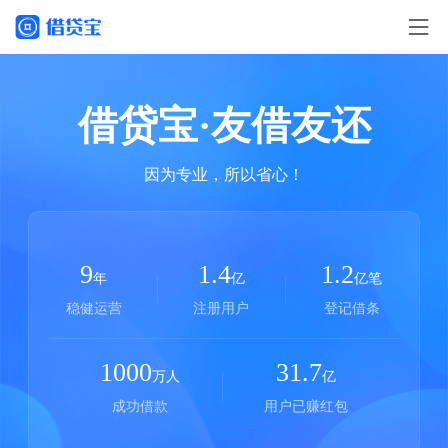
借贷宝·友借友还
因为专业，所以省心！
9
1.4
1.2
年
亿
亿笔
稳健运营
注册用户
登记借条
1000
31.7
万人
亿
成功借款
用户已赚红包