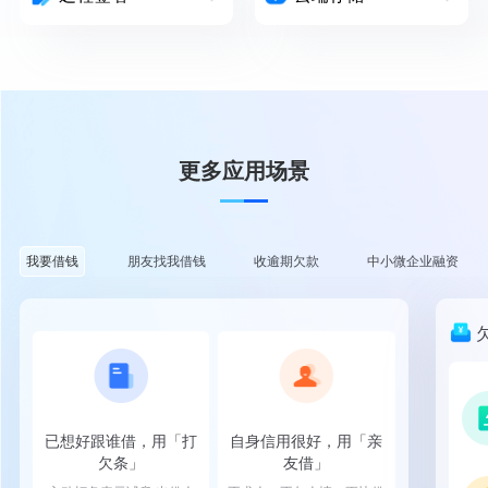
更多应用场景
朋友找我借钱
收逾期欠款
中小微企业融资
我要借钱
已想好跟谁借，用「打
自身信用很好，用「亲
欠条」
友借」