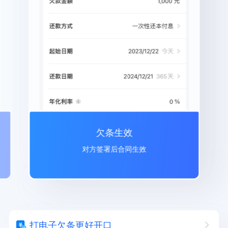
欠条生效
对方签署后合同生效
打电子欠条更好开口