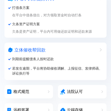
打借条方案
在平台中借条借出，对方领取资金时自动打条
欠条资产证明方案
欠条是资产证明，平台内可用做还款证明和还款来源
立体催收帮回款
到期前提醒债务人按时还款
若发生逾期，平台将协助催收调解、上报征信、发律师函、
诉讼执行等
格式规范
法院认可
远程签署
云端存储