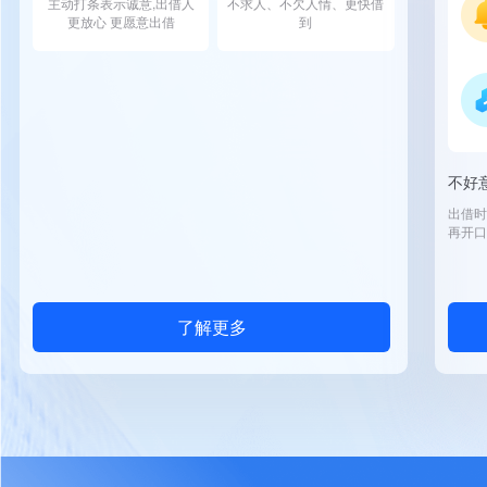
主动打条表示诚意,出借人
不求人、不欠人情、更快借
更放心 更愿意出借
到
不好
出借时
再开口
了解更多