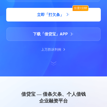
仅需1分钟
立即「打欠条」
下载「借贷宝」APP
上万胜诉判例
借贷宝 — 借条欠条、个人借钱
企业融资平台