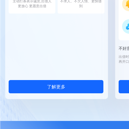
主动打条表示诚意,出借人
不求人、不欠人情、更快借
更放心 更愿意出借
到
不好
出借时
再开口
了解更多