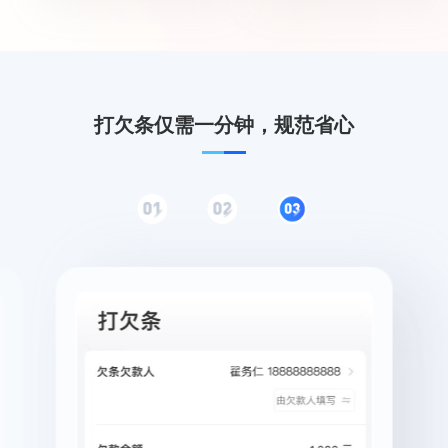
打欠条仅需一分钟，规范省心