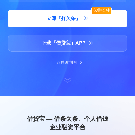
仅需1分钟
立即「打欠条」
下载「借贷宝」APP
上万胜诉判例
借贷宝 — 借条欠条、个人借钱
企业融资平台