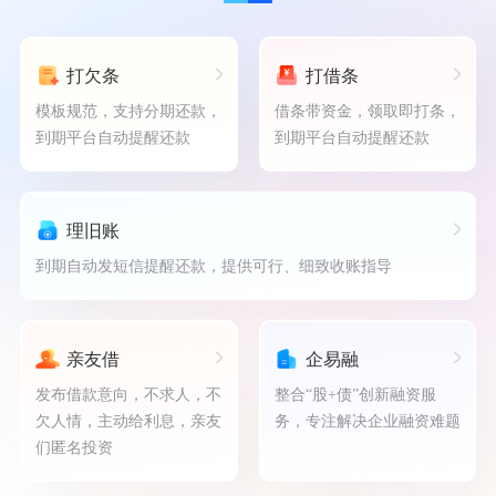
打欠条
打借条
模板规范，支持分期还款，
借条带资金，领取即打条，
到期平台自动提醒还款
到期平台自动提醒还款
理旧账
到期自动发短信提醒还款，提供可行、细致收账指导
亲友借
企易融
发布借款意向，不求人，不
整合“股+债”创新融资服
欠人情，主动给利息，亲友
务，专注解决企业融资难题
们匿名投资