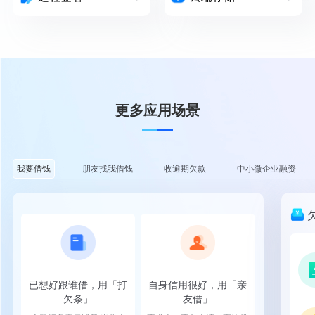
更多应用场景
朋友找我借钱
收逾期欠款
中小微企业融资
我要借钱
已想好跟谁借，用「打
自身信用很好，用「亲
欠条」
友借」