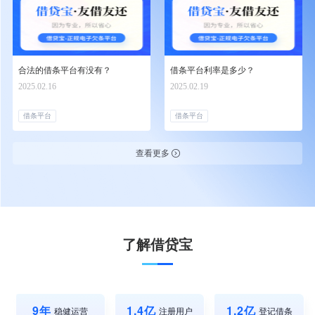
合法的借条平台有没有？
借条平台利率是多少？
2025.02.16
2025.02.19
借条平台
借条平台
查看更多
了解借贷宝
9年
1.4亿
1.2亿
稳健运营
注册用户
登记借条