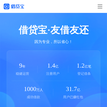
借贷宝·友借友还
因为专业，所以省心！
9
1.4
1.2
年
亿
亿笔
稳健运营
注册用户
登记借条
1000
31.7
万人
亿
成功借款
用户已赚红包