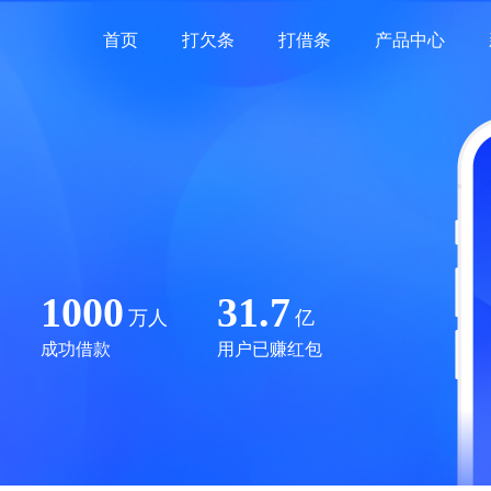
首页
打欠条
打借条
产品中心
1000
31.7
万人
亿
成功借款
用户已赚红包