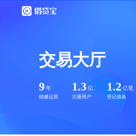
交易大厅
9
1.3
1.2
年
亿
亿笔
稳健运营
注册用户
登记借条