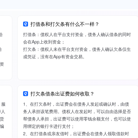
打借条和打欠条有什么不一样？
给
打借条：债权人在平台支付资金，债务人确认借条的同时
会在App上收到资金；
给
打欠条：债权人未在平台支付资金，债务人确认欠条仅生
成凭证，没有在App有资金交易。
资
打欠条借条出证费如何收取？
）服
1、在打欠条时，出证费会在债务人发起或确认时，由债
华人
务人承担该笔费用。债权人在发起时，可以自由选择是否
货
帮债务人承担，出证费可以使用零钱余额支付，也可以使
编
用绑定的银行卡进行支付；
2、在打借条或亲友借时，出证费会在债务人领取借款时