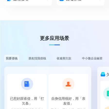
更多应用场景
朋友找我借钱
收逾期欠款
中小微企业融资
我要借钱
已想好跟谁借，用「打
自身信用很好，用「亲
欠条」
友借」