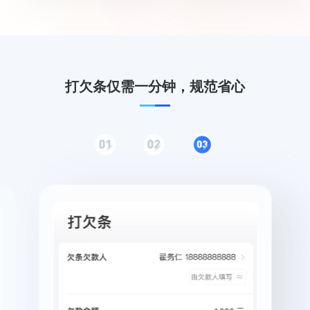
打欠条仅需一分钟，规范省心