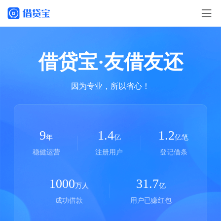
借贷宝·友借友还
因为专业，所以省心！
9
1.4
1.2
年
亿
亿笔
稳健运营
注册用户
登记借条
1000
31.7
万人
亿
成功借款
用户已赚红包