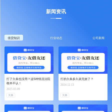
新闻资讯
借贷知识
行业动态
公司新闻
打了欠条也没用？这5种情况法院
打的欠条多久就无效了？
根本不认！
2024.12.13
2025.03.09
欠条
欠条