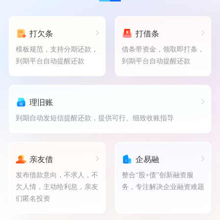
打欠条
打借条
模板规范，支持分期还款，
借条带资金，领取即打条，
到期平台自动提醒还款
到期平台自动提醒还款
理旧账
到期自动发短信提醒还款，提供可行、细致收账指导
亲友借
企易融
发布借款意向，不求人，不
整合“股+债”创新融资服
欠人情，主动给利息，亲友
务，专注解决企业融资难题
们匿名投资