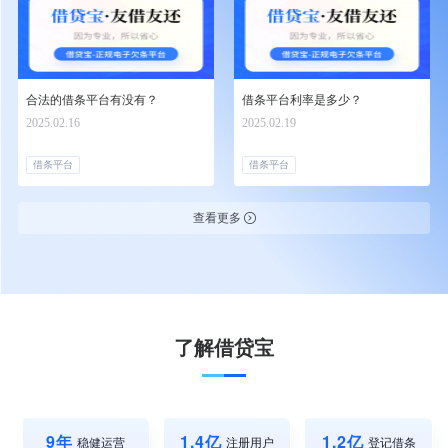
合法的借条平台有没有？
借条平台利率是多少？
2025.02.16
2025.02.19
借条平台
借条平台
查看更多
了解借贷宝
9年
1.4亿
1.2亿
稳健运营
注册用户
登记借条