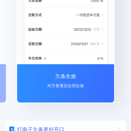
欠条生效
对方签署后合同生效
打电子欠条更好开口