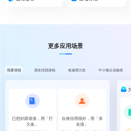
更多应用场景
朋友找我借钱
收逾期欠款
中小微企业融资
我要借钱
已想好跟谁借，用「打
自身信用很好，用「亲
欠条」
友借」