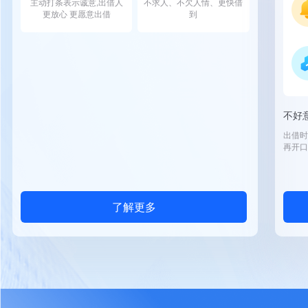
主动打条表示诚意,出借人
不求人、不欠人情、更快借
更放心 更愿意出借
到
不好
出借时
再开口
了解更多