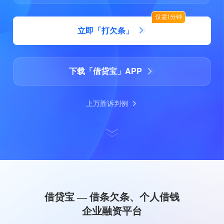
仅需1分钟
立即「打欠条」
下载「借贷宝」APP
上万胜诉判例
借贷宝 — 借条欠条、个人借钱
企业融资平台