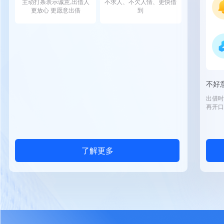
主动打条表示诚意,出借人
不求人、不欠人情、更快借
更放心 更愿意出借
到
不好
出借时
再开口
了解更多