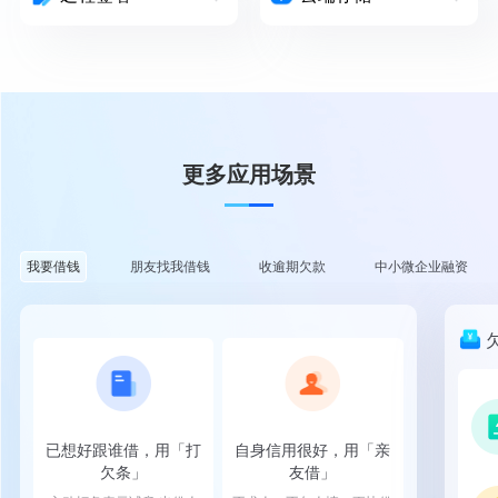
更多应用场景
朋友找我借钱
收逾期欠款
中小微企业融资
我要借钱
已想好跟谁借，用「打
自身信用很好，用「亲
欠条」
友借」