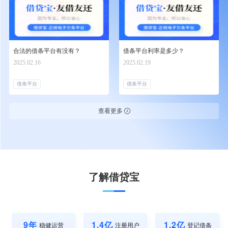
合法的借条平台有没有？
借条平台利率是多少？
2025.02.16
2025.02.19
借条平台
借条平台
查看更多
了解借贷宝
9年
1.4亿
1.2亿
稳健运营
注册用户
登记借条