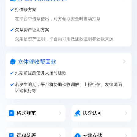
打借条方案
在平台中借条借出，对方领取资金时自动打条
欠条资产证明方案
欠条是资产证明，平台内可用做还款证明和还款来源
立体催收帮回款
到期前提醒债务人按时还款
若发生逾期，平台将协助催收调解、上报征信、发律师函、
诉讼执行等
格式规范
法院认可
远程签署
云端存储