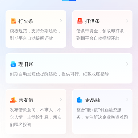
打欠条
打借条
模板规范，支持分期还款，
借条带资金，领取即打条，
到期平台自动提醒还款
到期平台自动提醒还款
理旧账
到期自动发短信提醒还款，提供可行、细致收账指导
亲友借
企易融
发布借款意向，不求人，不
整合“股+债”创新融资服
欠人情，主动给利息，亲友
务，专注解决企业融资难题
们匿名投资