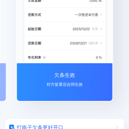
发起欠条
任意一方均可发起
打电子欠条更好开口