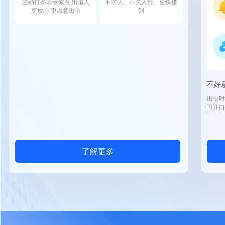
主动打条表示诚意,出借人
不求人、不欠人情、更快借
更放心 更愿意出借
到
不好
出借时
再开口
了解更多