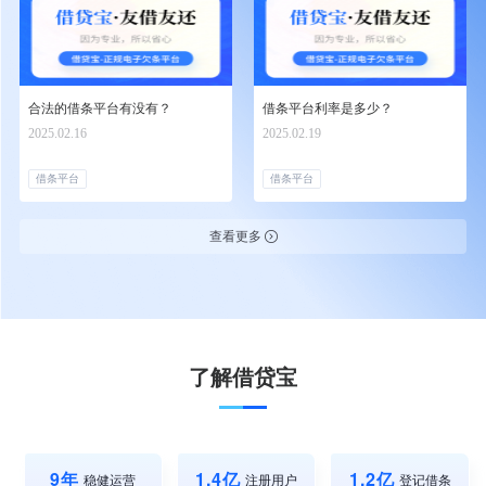
合法的借条平台有没有？
借条平台利率是多少？
2025.02.16
2025.02.19
借条平台
借条平台
查看更多
了解借贷宝
9年
1.4亿
1.2亿
稳健运营
注册用户
登记借条