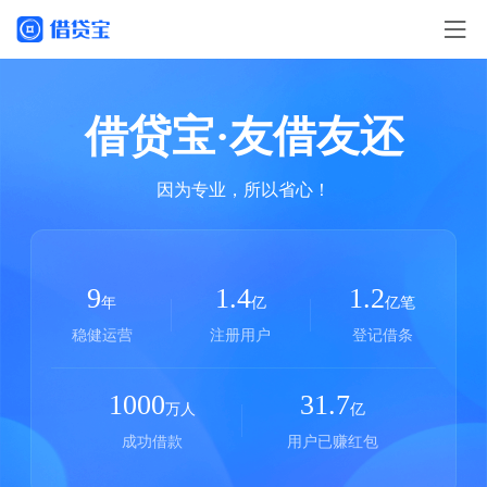
借贷宝·友借友还
因为专业，所以省心！
9
1.4
1.2
年
亿
亿笔
稳健运营
注册用户
登记借条
1000
31.7
万人
亿
成功借款
用户已赚红包