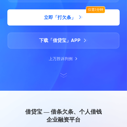
仅需1分钟
立即「打欠条」
下载「借贷宝」APP
上万胜诉判例
借贷宝 — 借条欠条、个人借钱
企业融资平台