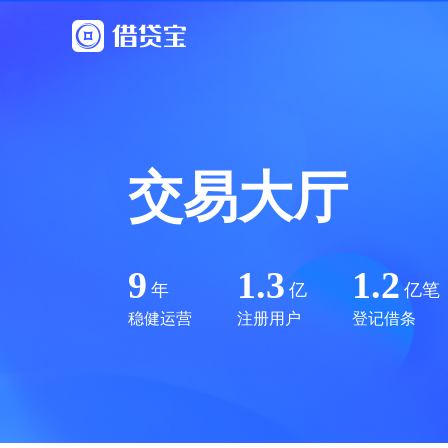
交易大厅
9
1.3
1.2
年
亿
亿笔
稳健运营
注册用户
登记借条