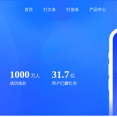
首页
打欠条
打借条
产品中心
1000
31.7
万人
亿
成功借款
用户已赚红包