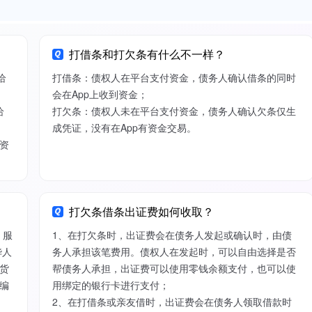
打借条和打欠条有什么不一样？
给
打借条：债权人在平台支付资金，债务人确认借条的同时
会在App上收到资金；
给
打欠条：债权人未在平台支付资金，债务人确认欠条仅生
成凭证，没有在App有资金交易。
资
打欠条借条出证费如何收取？
）服
1、在打欠条时，出证费会在债务人发起或确认时，由债
华人
务人承担该笔费用。债权人在发起时，可以自由选择是否
货
帮债务人承担，出证费可以使用零钱余额支付，也可以使
编
用绑定的银行卡进行支付；
2、在打借条或亲友借时，出证费会在债务人领取借款时