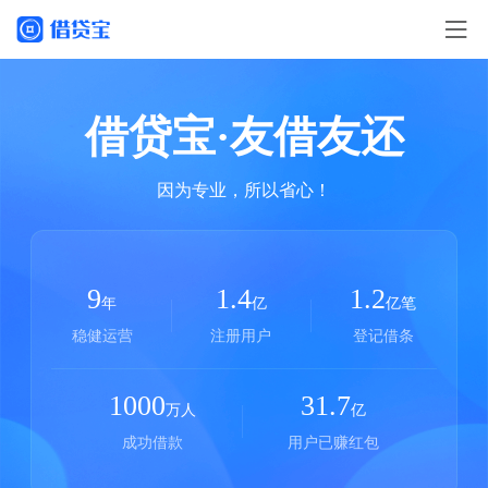
借贷宝·友借友还
因为专业，所以省心！
9
1.4
1.2
年
亿
亿笔
稳健运营
注册用户
登记借条
1000
31.7
万人
亿
成功借款
用户已赚红包