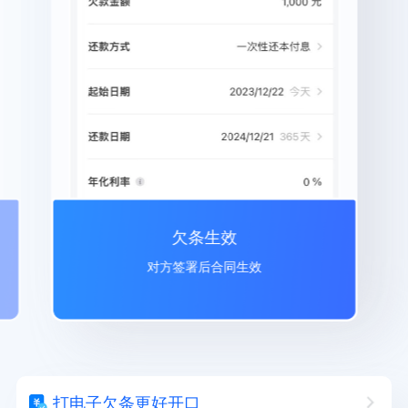
欠条生效
对方签署后合同生效
打电子欠条更好开口