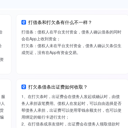
打借条和打欠条有什么不一样？
给
打借条：债权人在平台支付资金，债务人确认借条的同时
会在App上收到资金；
给
打欠条：债权人未在平台支付资金，债务人确认欠条仅生
成凭证，没有在App有资金交易。
资
打欠条借条出证费如何收取？
）服
1、在打欠条时，出证费会在债务人发起或确认时，由债
华人
务人承担该笔费用。债权人在发起时，可以自由选择是否
货
帮债务人承担，出证费可以使用零钱余额支付，也可以使
编
用绑定的银行卡进行支付；
2、在打借条或亲友借时，出证费会在债务人领取借款时