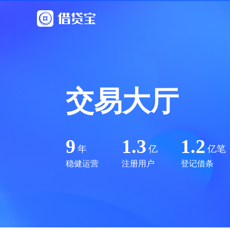
交易大厅
9
1.3
1.2
年
亿
亿笔
稳健运营
注册用户
登记借条