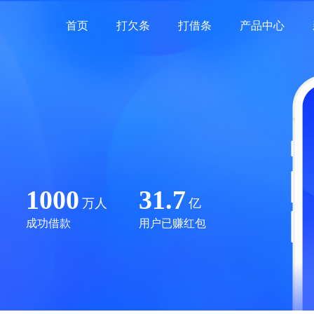
首页
打欠条
打借条
产品中心
1000
31.7
万人
亿
成功借款
用户已赚红包