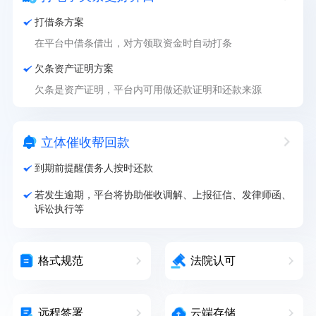
打借条方案
在平台中借条借出，对方领取资金时自动打条
欠条资产证明方案
欠条是资产证明，平台内可用做还款证明和还款来源
立体催收帮回款
到期前提醒债务人按时还款
若发生逾期，平台将协助催收调解、上报征信、发律师函、
诉讼执行等
格式规范
法院认可
远程签署
云端存储