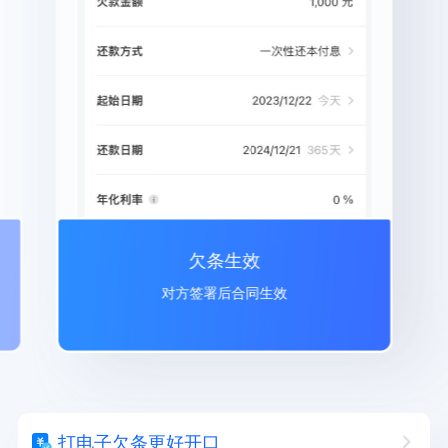
欠条生效
对方签署后合同生效
打电子欠条更好开口