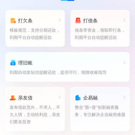
打欠条
打借条
模板规范，支持分期还款，
借条带资金，领取即打条，
到期平台自动提醒还款
到期平台自动提醒还款
理旧账
到期自动发短信提醒还款，提供可行、细致收账指导
亲友借
企易融
发布借款意向，不求人，不
整合“股+债”创新融资服
欠人情，主动给利息，亲友
务，专注解决企业融资难题
们匿名投资