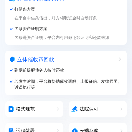
打借条方案
在平台中借条借出，对方领取资金时自动打条
欠条资产证明方案
欠条是资产证明，平台内可用做还款证明和还款来源
立体催收帮回款
到期前提醒债务人按时还款
若发生逾期，平台将协助催收调解、上报征信、发律师函、
诉讼执行等
格式规范
法院认可
远程签署
云端存储