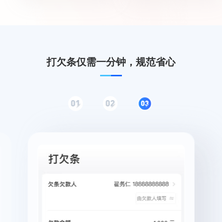
打欠条仅需一分钟，规范省心