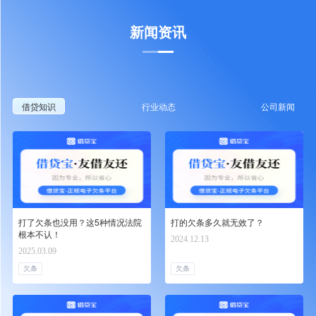
新闻资讯
借贷知识
行业动态
公司新闻
打了欠条也没用？这5种情况法院
打的欠条多久就无效了？
根本不认！
2024.12.13
2025.03.09
欠条
欠条