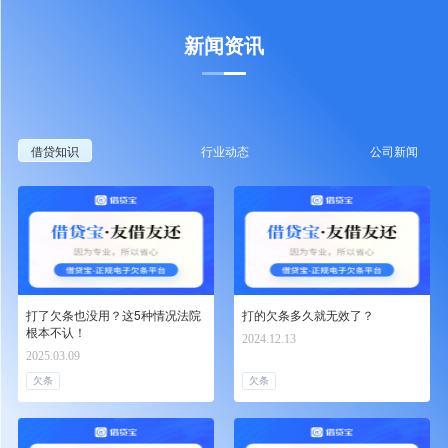
新闻资讯
借贷知识
行业动态
公司新闻
打了欠条也没用？这5种情况法院
打的欠条多久就无效了？
根本不认！
2024.12.13
2025.03.09
欠条
欠条