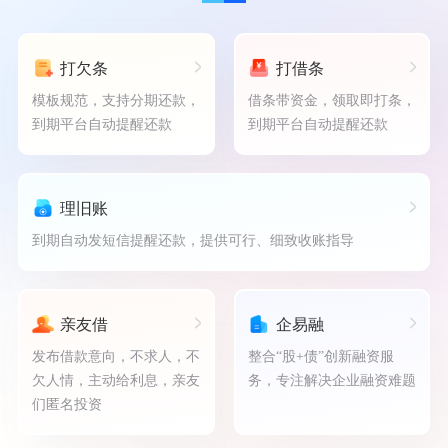
打欠条
打借条
模板规范，支持分期还款，
借条带资金，领取即打条，
到期平台自动提醒还款
到期平台自动提醒还款
理旧账
到期自动发短信提醒还款，提供可行、细致收账指导
亲友借
企易融
发布借款意向，不求人，不
整合“股+债”创新融资服
欠人情，主动给利息，亲友
务，专注解决企业融资难题
们匿名投资