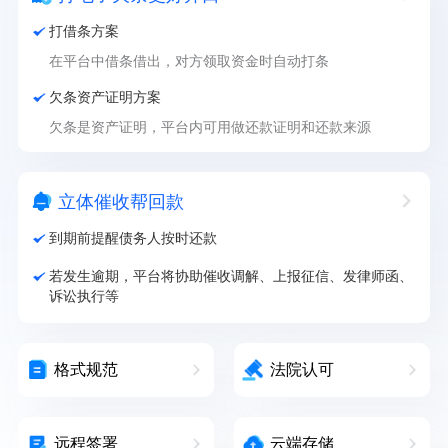
打借条方案
在平台中借条借出，对方领取资金时自动打条
欠条资产证明方案
欠条是资产证明，平台内可用做还款证明和还款来源
立体催收帮回款
到期前提醒债务人按时还款
若发生逾期，平台将协助催收调解、上报征信、发律师函、
诉讼执行等
格式规范
法院认可
远程签署
云端存储