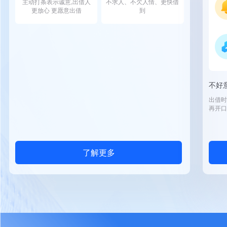
主动打条表示诚意,出借人
不求人、不欠人情、更快借
更放心 更愿意出借
到
不好
出借时
再开口
了解更多