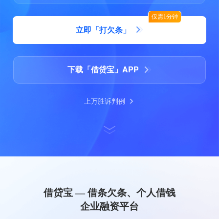
仅需1分钟
立即「打欠条」
下载「借贷宝」APP
上万胜诉判例
借贷宝 — 借条欠条、个人借钱
企业融资平台