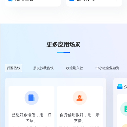
更多应用场景
朋友找我借钱
收逾期欠款
中小微企业融资
我要借钱
已想好跟谁借，用「打
自身信用很好，用「亲
欠条」
友借」