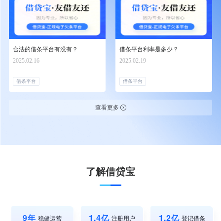
合法的借条平台有没有？
借条平台利率是多少？
2025.02.16
2025.02.19
借条平台
借条平台
查看更多
了解借贷宝
9年
1.4亿
1.2亿
稳健运营
注册用户
登记借条