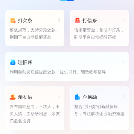
打欠条
打借条
模板规范，支持分期还款，
借条带资金，领取即打条，
到期平台自动提醒还款
到期平台自动提醒还款
理旧账
到期自动发短信提醒还款，提供可行、细致收账指导
亲友借
企易融
发布借款意向，不求人，不
整合“股+债”创新融资服
欠人情，主动给利息，亲友
务，专注解决企业融资难题
们匿名投资