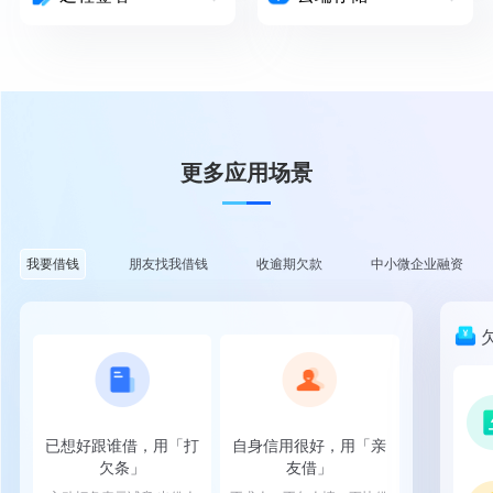
更多应用场景
朋友找我借钱
收逾期欠款
中小微企业融资
我要借钱
已想好跟谁借，用「打
自身信用很好，用「亲
欠条」
友借」