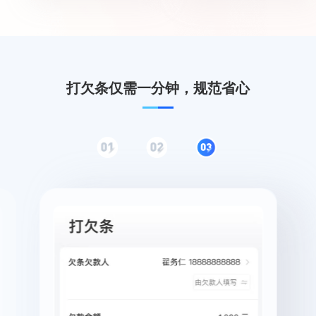
打欠条仅需一分钟，规范省心