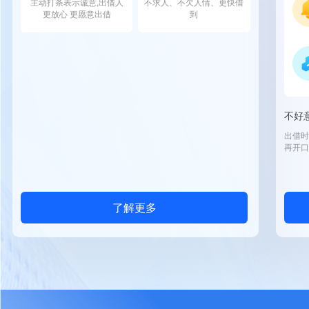
主动打条表示诚意,出借人
不求人、不欠人情、更快借
更放心 更愿意出借
到
不好
出借时
再开口
了解更多