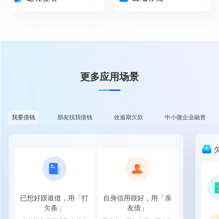
更多应用场景
朋友找我借钱
收逾期欠款
中小微企业融资
我要借钱
已想好跟谁借，用「打
自身信用很好，用「亲
欠条」
友借」