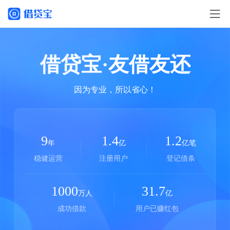
借贷宝·友借友还
因为专业，所以省心！
9
1.4
1.2
年
亿
亿笔
稳健运营
注册用户
登记借条
1000
31.7
万人
亿
成功借款
用户已赚红包